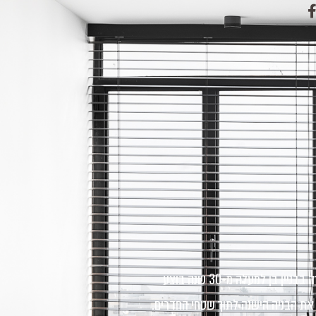
פרויקט שכולו התרחבות (תרתי משמע) הלב, חשיפה וחיבור ישן וחדש. זוג צעיר ששב לנתניה עיר הנעורים לאחר חיים תל אביביים בשינקין. בדירה בבניין בן למעלה מ-30 שנה בוצע
את הבניה הישנה לתוך שטחי החדרים.