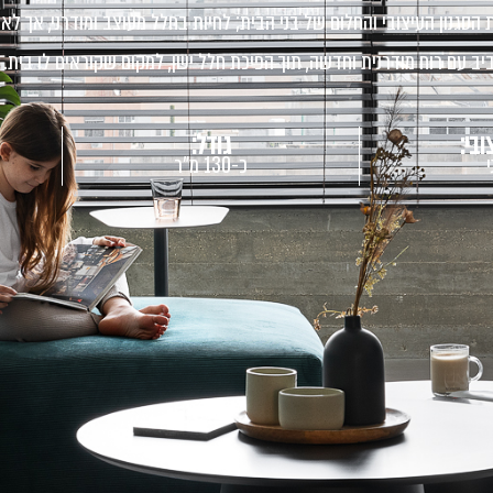
הסגנון העיצובי והחלום של בני הבית; לחיות בחלל מעוצב ומודרני, אך לא
ב עם רוח מודרנית וחדשה, תוך הפיכת חלל ישן, למקום שקוראים לו בית.
ובי:
גודל:
כ-130 מ"ר