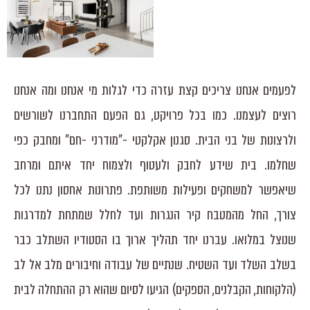
לפעמים אנחנו צריכים קצת עזרה כדי לגלות מי אנחנו ומה אנחנו
רוצים לעצמנו. כמו בכל פרויקט, גם הפעם התחברנו לשורשים
ולרצונות של בני הבית. סגנון אקלקטי -"מודרני -חם" ומחבק כפי
שחלמו. בית שידע לחבק ולעטוף ולצמוח יחד איתם ומרחב
שיאפשר למשחקים ופעילות משותפת. פתרונות אחסון נתנו לכל
צורך, החל מהמטבח קיר הנגרות ועד לחלל שמתחת למדרגות
שנוצל במלואו. עברנו יחד תהליך ארוך בו הסטודיו השתלב כבר
בשלב השלד ועד השטיח. שנתיים של עבודה וחיבורים מלב אל לב
(הלקוחות, הקבלנים, הספקים) הגיעו לסיום שהוא רק ההתחלה לבית